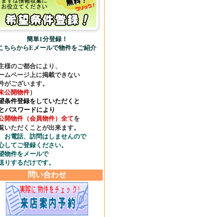
簡単1分登録！
こちらからEメールで物件をご紹介
主様のご都合により、
ームページ上に掲載できない
件がございます。
未公開物件
）
望条件登録
をしていただくと
Dとパスワードにより
公開物件（会員物件）全て
を
覧いただくことが出来ます。
、お電話、訪問はしませんので
心してご登録ください。
望物件をメールで
送りするだけです。
問い合わせ