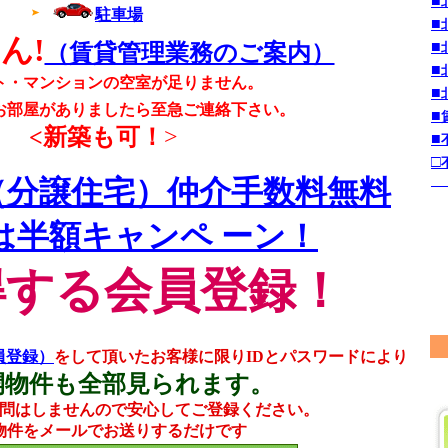
■
駐車場
■
ん!
■
（賃貸管理業務のご案内）
■
ト・マンションの空室が足りません。
■
お部屋がありましたら至急ご連絡下さい。
■
<新築も可！
>
■
□
（分譲住宅）仲介手数料無料
は半額キャンペ ーン！
得する会員登録！
員登録）
をして頂いたお客様に限りIDとパスワードにより
開物件も全部見られます。
問はしませんので安心してご登録ください。
物件をメールでお送りするだけです