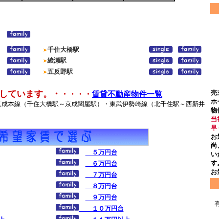
千住大橋駅
綾瀬駅
五反野駅
しています。・
売
・・・・
賃貸不動産物件一覧
ホ
京成本線（千住大橋駅～京成関屋駅）・東武伊勢崎線（北千住駅～西新井
物
当
早
お
尚
５万円台
い
す
６万円台
お
７万円台
８万円台
９万円台
１０万円台