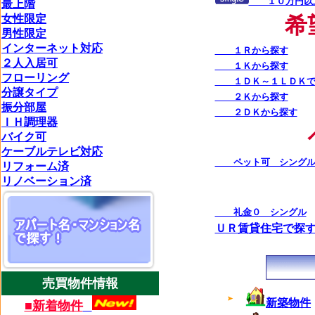
１０万円以
最上階
女性限定
希
男性限定
インターネット対応
１Ｒから探す
２人入居可
１Ｋから探す
フローリング
１ＤＫ～１ＬＤＫで
分譲タイプ
２Ｋから探す
振分部屋
２ＤＫから探す
ＩＨ調理器
バイク可
ケーブルテレビ対応
ペット可 シング
リフォーム済
リノベーション済
礼金０ シングル
ＵＲ賃貸住宅で探
売買物件情報
新築物件
■新着物件