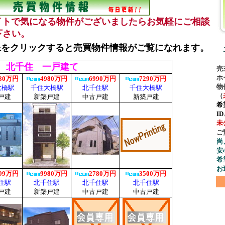
イトで気になる物件がございましたらお気軽にご相談
下さい。
像をクリックすると売買物件情報がご覧になれます。
売
ホ
物
（
希
I
未
ご
尚
安
希
お