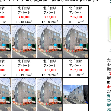
売
ホ
物
（
希
I
未
ご
尚
安
希
お