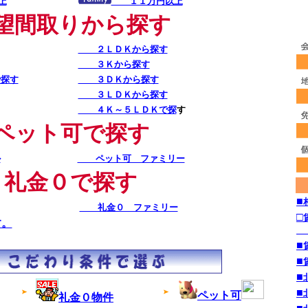
上
１１万円以上
望間取りから探す
２ＬＤＫから探す
３Ｋから探す
探す
３ＤＫから探す
３ＬＤＫから探す
４Ｋ～５ＬＤＫで探
す
ペット可で探す
ル
ペット可 ファミリー
礼金０で探す
■
礼金０ ファミリー
□
す。
■
■
■
■
ペット可
礼金０物件