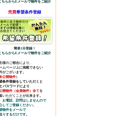
こちらか
らEメールで物件をご紹介
売買
希望条件登録
簡単1分登録！
こちらからEメールで物件をご紹介
主様のご都合により、
ームページ上に掲載できない
件がございます。
未公開物件
）
望条件登録
をしていただくと
Dとパスワードにより
公開物件（会員物件）全て
を
覧いただくことが出来ます。
、お電話、訪問はしませんので
心してご登録ください。
望物件をメールで
送りするだけです。