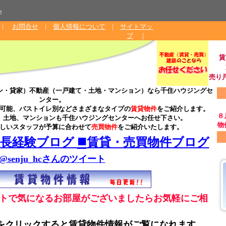
！
|
お問合せ
|
個人情報について
|
サイトマッ
プ
｜
賃
売り
ン・貸家）不動産（一戸建て・土地・マンション）なら千住ハウジングセ
ンター。
可能、バストイレ別などさまざまなタイプの
賃貸物件
をご紹介します。
８
、土地、マンションも千住ハウジングセンターへお任せ下さい。
物
しいスタッフが予算に合わせて
売買物件
をご紹介いたします。
■
社長経験ブログ
賃貸・売買物件ブログ
@senju_hcさんのツイート
トで気になるお部屋がございましたらお気軽にご相
をクリックすると賃貸物件情報がご覧になれます。