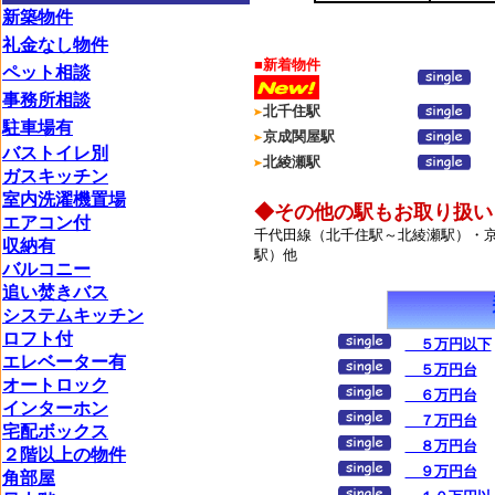
新築物件
礼金なし物件
■新着物件
ペット相談
事務所相談
北千住駅
駐車場有
京成関屋駅
バストイレ別
北綾瀬駅
ガスキッチン
室内洗濯機置場
◆その他の駅もお取り扱い
エアコン付
千代田線（北千住駅～北綾瀬駅）・
収納有
駅）他
バルコニー
追い焚きバス
システムキッチン
ロフト付
５万円以下
エレベーター有
５万円台
オートロック
６万円台
インターホン
７万円台
宅配ボックス
８万円台
２階以上の物件
９万円台
角部屋