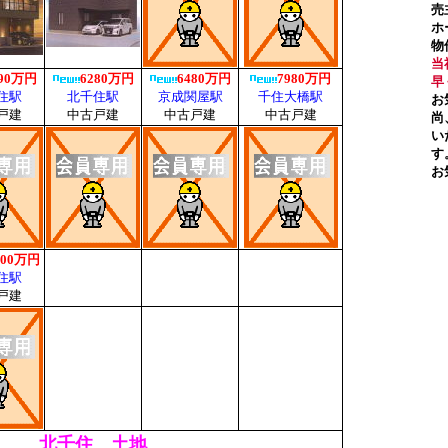
売
ホ
物
当
早
お
尚
い
す
お