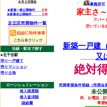
８月３日現在
事務所可
家主さ～
★新着一般公開物件
８件
★新着未公開物件
９件
アパー
足立区売買物件一覧
空いている
新築一戸建
沿線・駅名で探す
又
●北千住駅
売り一戸建て
絶対
売りマンション
売り土地
ローンシュミレーション
売買希望条件登録（売買会
未公
借入限度額
借入返済額
尚、お電話、訪
希望
諸経費