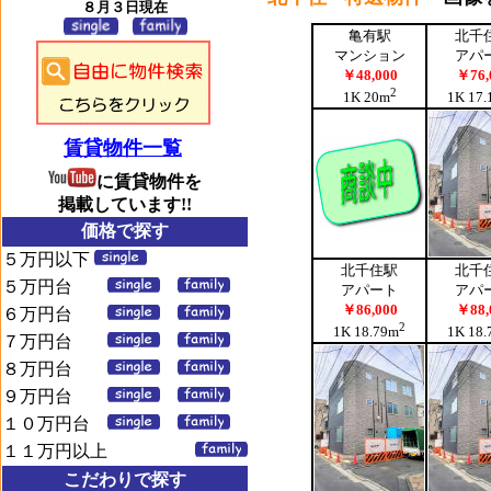
８月３日現在
賃貸物件一覧
に賃貸物件を
掲載しています!!
価格で探す
５万円以下
５万円台
６万円台
７万円台
８万円台
９万円台
１０万円台
１１万円以上
こだわりで探す