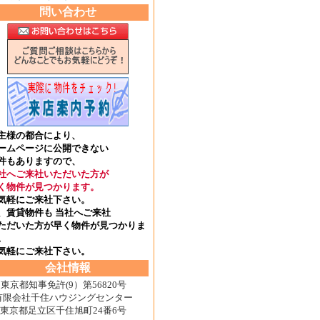
問い合わせ
主様の都合により、
ームページに公開できない
件もありますので、
社へご来社いただいた方が
く物件が見つかります。
気軽にご来社下さい。
、賃貸物件も 当社へご来社
ただいた方が早く物件が見つかりま
。
気軽にご来社下さい。
会社情報
東京都知事免許(9）第56820号
有限会社千住ハウジングセンター
東京都足立区千住旭町24番6号