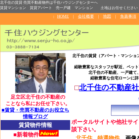
北千住の賃貸 売買不動産物件は千住ハウジングセンターへ
賃貸マンション 賃貸アパート 売一戸建 マンション 土地はお任せください
HOME
|
会社概要
|
地図
|
免責事項
|
北千住の賃貸（アパート・マンショ
経験豊富なスタッフが駅近、ペット
北千住の不動産、一戸建て
経験豊富な住宅ローンに詳
□
北千住の不動産
足立区北千住の不動産の
ことなら私にお任せ下さい。
■賃貸・売買不動産のお役立ち
情報
ブログ
ポータルサイトや他社サイ
賃貸物件情報
談下さい。
■新着物件
北千住
特選物件
画像