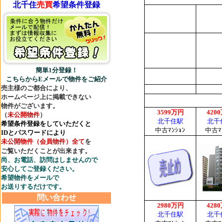
北千住
売買
希望条件登録
簡単1分登録！
こちらからEメールで物件をご紹介
売主様のご都合により、
ホームページ上に掲載できない
物件がございます。
（
未公開物件
）
希望条件登録
をしていただくと
IDとパスワードにより
未公開物件（会員物件）全て
を
ご覧いただくことが出来ます。
尚、お電話、訪問はしませんので
安心してご登録ください。
希望物件をメールで
お送りするだけです。
問い合わせ