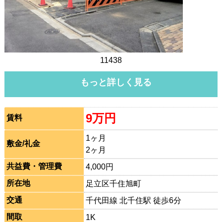
11438
もっと詳しく見る
9万円
賃料
1ヶ月
敷金/礼金
2ヶ月
共益費・管理費
4,000円
所在地
足立区千住旭町
交通
千代田線 北千住駅 徒歩6分
間取
1K