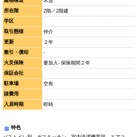
建物構造
木造
所在階
2階／2階建
学区
取引態様
仲介
更新
２年
敷引・償却
-
火災保険
要加入- 保険期間２年
保証会社
駐車場
空有
諸費用
入居時期
即時
特色
バストイレ別、ガスキッチン、室内洗濯機置場、エアコ