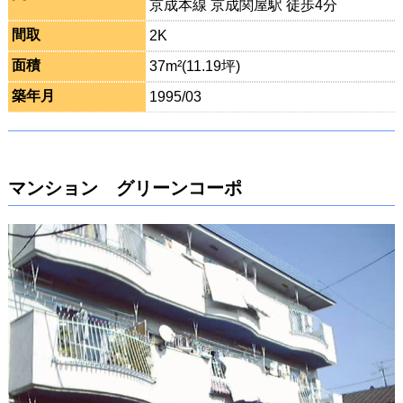
京成本線 京成関屋駅 徒歩4分
間取
2K
面積
37m²(11.19坪)
築年月
1995/03
マンション グリーンコーポ