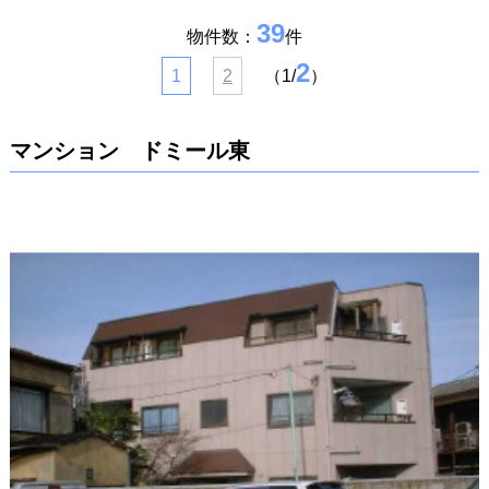
39
物件数：
件
2
1
2
（1/
）
マンション ドミール東