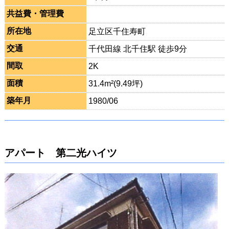
共益費・管理費
所在地
足立区千住寿町
交通
千代田線 北千住駅 徒歩9分
間取
2K
面積
31.4m²(9.49坪)
築年月
1980/06
アパート 第二光ハイツ