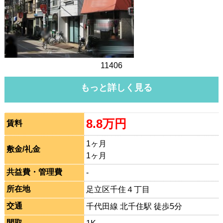
11406
もっと詳しく見る
8.8万円
賃料
1ヶ月
敷金/礼金
1ヶ月
共益費・管理費
-
所在地
足立区千住４丁目
交通
千代田線 北千住駅 徒歩5分
間取