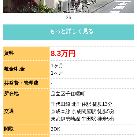
36
もっと詳しく見る
8.3万円
賃料
1ヶ月
敷金/礼金
1ヶ月
共益費・管理費
-
所在地
足立区千住曙町
千代田線 北千住駅 徒歩13分
交通
京成本線 京成関屋駅 徒歩5分
東武伊勢崎線 牛田駅 徒歩5分
間取
3DK