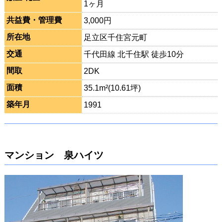
1ヶ月
共益費・管理費
3,000円
所在地
足立区千住宮元町
交通
千代田線 北千住駅 徒歩10分
間取
2DK
面積
35.1m²(10.61坪)
築年月
1991
マンション 泉ハイツ