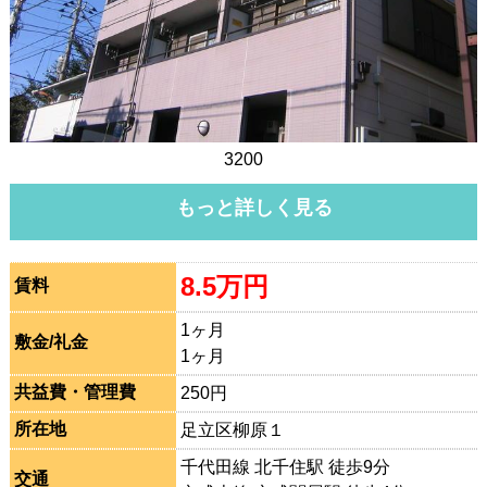
3200
もっと詳しく見る
8.5万円
賃料
1ヶ月
敷金/礼金
1ヶ月
共益費・管理費
250円
所在地
足立区柳原１
千代田線 北千住駅 徒歩9分
交通