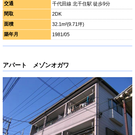
交通
千代田線 北千住駅 徒歩9分
間取
2DK
面積
32.1m²(9.71坪)
築年月
1981/05
アパート メゾンオガワ