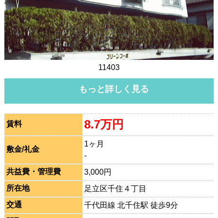
11403
もっと詳しく見る
8.7万円
賃料
1ヶ月
敷金/礼金
-
共益費・管理費
3,000円
所在地
足立区千住４丁目
交通
千代田線 北千住駅 徒歩9分